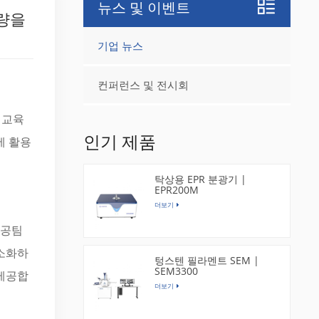
뉴스 및 이벤트
역량을
기업 뉴스
컨퍼런스 및 전시회
 교육
인기 제품
에 활용
탁상용 EPR 분광기 |
EPR200M
더보기
성공팀
간소화하
텅스텐 필라멘트 SEM |
SEM3300
 제공합
더보기