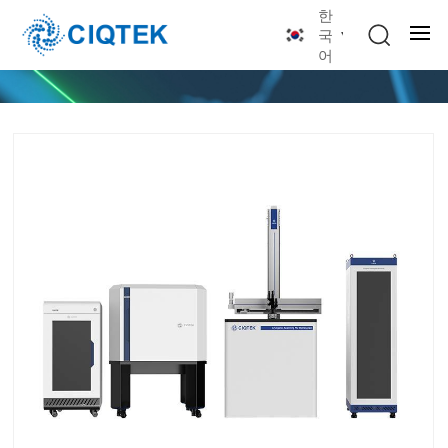
한
국
어