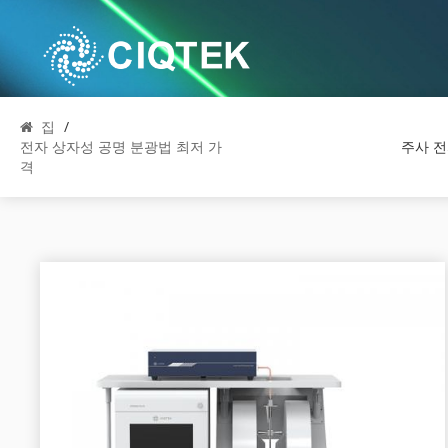
집
/
전자 상자성 공명 분광법 최저 가
주사 
격