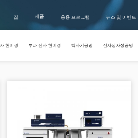
집
응용 프로그램
뉴스 및 이벤트
제품
전자 현미경
투과 전자 현미경
핵자기공명
전자상자성공명