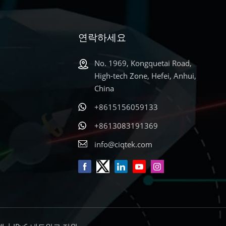
연락하세요
더 알아보기
No. 1969, Kongquetai Road,
High-tech Zone, Hefei, Anhui,
China
+8615156059133
+8613083191369
info@ciqtek.com