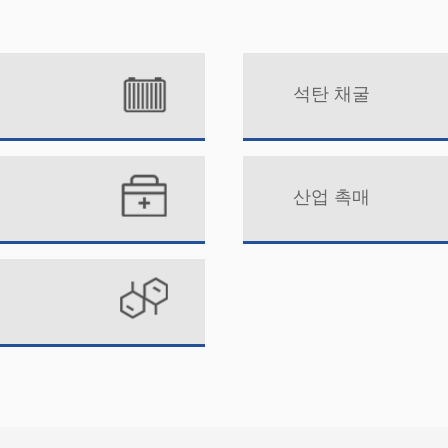
석탄 채굴
산업 촉매