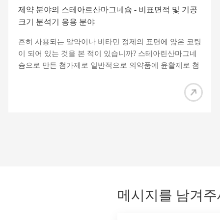
제약 분야의 스테아르산마그네슘 - 비표면적 및 기공
크기 분석기 응용 분야
흔히 사용되는 알약이나 비타민 정제의 표면에 얇은 코팅
이 되어 있는 것을 본 적이 있습니까? 스테아린산마그네
슘으로 만든 첨가제로 일반적으로 의약품에 윤활제로 첨
가됩니다. 그렇다면 왜 이 물질을 의약품에 첨가하는 걸
까요? 마그네슘스테아레이트란 무엇입니까? 마그네
슘스테아레이트는 널리 사용되는 의약품 부형제입니다.
스테아르산마그네슘(C36H70MgO4)과 팔미트산마그네
슘(C32H62MgO4)을 주성분으로 혼합한 백색의 고운 논
샌딩 분말로 피부에 닿았을 때 미끄러운 느낌이 듭니다.
마그네슘 스테아레이트는 우수한 접착 방지, 흐름 증가
및 윤활 특성을 지닌 의약품 생산에서 가장 일반적으로
사용되는 윤활제 중 하나입니다. 제약 정제 생산에 스테
아르산 마그네슘을 첨가하면 정제와 정제 프레스 다이 사
메시지를 남겨주
이의 마찰을 효과적으로 줄여 제약 정제 프레스의 정제
힘을 크게 줄이고 약물의 일관성과 품질 관리를 향상시킬
수 있습니다. 마그네슘스테아레이트 인터넷의 이미지