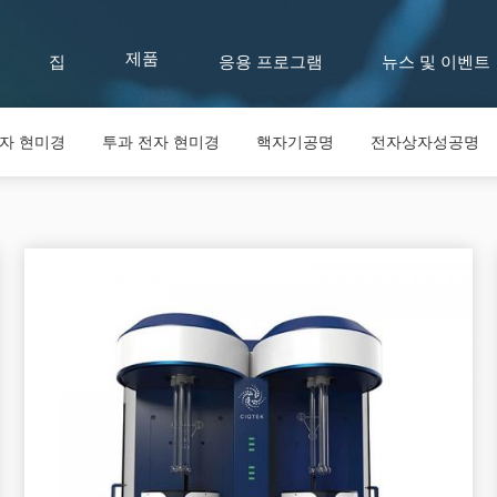
집
응용 프로그램
뉴스 및 이벤트
제품
전자 현미경
투과 전자 현미경
핵자기공명
전자상자성공명