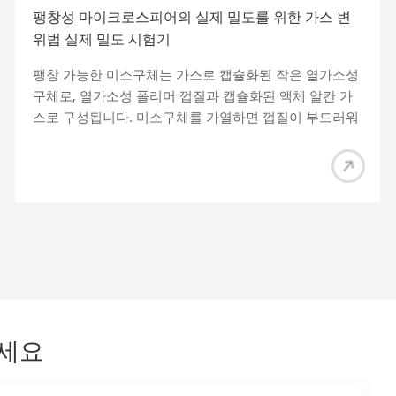
팽창성 마이크로스피어의 실제 밀도를 위한 가스 변
위법 실제 밀도 시험기
팽창 가능한 미소구체는 가스로 캡슐화된 작은 열가소성
구체로, 열가소성 폴리머 껍질과 캡슐화된 액체 알칸 가
스로 구성됩니다. 미소구체를 가열하면 껍질이 부드러워
지고 내부 기압이 급격하게 증가하여 미소구체가 원래 부
피의 60배까지 급격하게 팽창하여 경량 충진제와 발포제
의 이중 기능을 갖게 됩니다. 경량 필러로서 팽창성 미소
구체는 밀도가 매우 낮은 제품의 무게를 크게 줄일 수 있
으며 밀도 측정은 매우 중요합니다. 그림 1 확장형 마이
크로스피어 EASY-G 1330 시리즈 진밀도 시험기의 원
리 EASY-G 1330 시리즈 진밀도 시험기는 아르키메데스
의 원리를 기반으로 하며, 작은 분자 직경의 가스를 프로
브로 사용하고 상태 PV=nRT의 이상 기체 방정식을 사용
하여 특정 온도 및 압력 조건에서 재료에서 배출되는 가
세요
스의 부피를 계산합니다. 재료의 실제 밀도를 결정하기
위해. 헬륨은 분자 직경이 가장 작고 안정적인 불활성 가
스로 흡착에 의한 시료와 반응하기 쉽지 않기 때문에 분