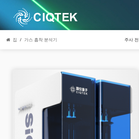
집
/
가스 흡착 분석기
주사 