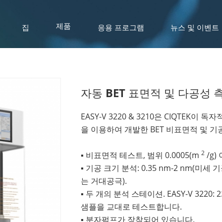
집
응용 프로그램
뉴스 및 이벤트
제품
자동 BET 표면적 및 다공성 측정 
EASY-V 3220 & 3210은 CIQTEK이 독
을 이용하여 개발한 BET 비표면적 및 
2
▪ 비표면적 테스트, 범위 0.0005(m
/g)
▪ 기공 크기 분석: 0.35 nm-2 nm(미세
는 거대공극).
▪ 두 개의 분석 스테이션. EASY-V 3220
샘플을 교대로 테스트합니다.
▪ 분자펌프가 장착되어 있습니다.