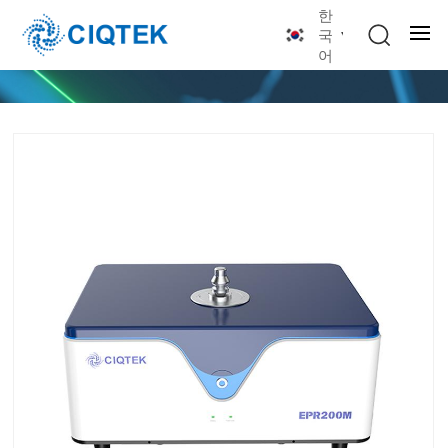
한
국
어