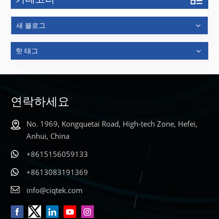
새 블로그
핫 태그
연락하세요
No. 1969, Kongquetai Road, High-tech Zone, Hefei,
Anhui, China
+8615156059133
+8613083191369
info@ciqtek.com