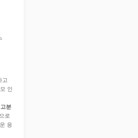
수
하고
모 인
.
고분
식으로
운 응