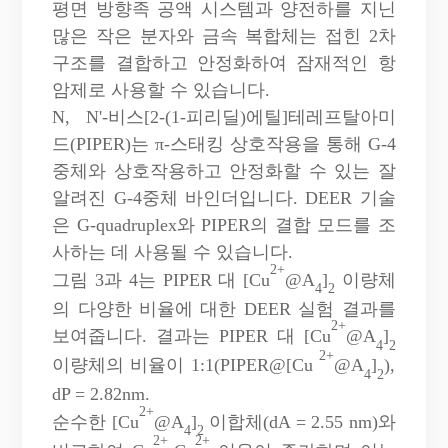
평면 방향족 공액 시스템과 양전하를 지닌
많은 작은 분자와 금속 복합체는 접힌 2차
구조를 결합하고 안정화하여 잠재적인 항
암제로 사용할 수 있습니다.
N, N'-비스[2-(1-피리딜)에틸]테레프탈아미
드(PIPER)는 π-스태킹 상호작용을 통해 G-4
중체와 상호작용하고 안정화할 수 있는 잘
알려진 G-4중체 바인더입니다. DEER 기술
은 G-quadruplex와 PIPER의 결합 모드를 조
사하는 데 사용될 수 있습니다.
2+
그림 3과 4는 PIPER 대 [Cu
@A
]
이량체
4
2
의 다양한 비율에 대한 DEER 실험 결과를
2+
보여줍니다. 결과는 PIPER 대 [Cu
@A
]
4
2
2+
이량체의 비율이 1:1(PIPER@[Cu
@A
]
),
4
2
dP = 2.82nm.
2+
순수한 [Cu
@A
]
이합체(dA = 2.55 nm)와
4
2
2+
2+