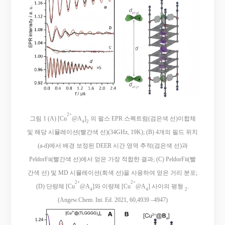
2+
그림 1 (A) [Cu
@A
]
의 펄스 EPR 스펙트럼(검은색 선)이합체
4
2
및 해당 시뮬레이션(빨간색 선)(34GHz, 19K); (B) 4개의 필드 위치
(a-d)에서 배경 보정된 DEER 시간 영역 추적(검은색 선)과
PeldorFit(빨간색 선)에서 얻은 가장 적합한 결과; (C) PeldorFit(빨
간색 선) 및 MD 시뮬레이션(회색 선)을 사용하여 얻은 거리 분포;
2+
2+
(D) 단량체 [Cu
@A
]와 이량체 [Cu
@A
] 사이의 평형
.
4
4
2
(Angew.Chem. Int. Ed. 2021, 60,4939 –4947)