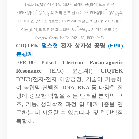
PeldorFit(빨간색 선) 및 MD 시뮬레이션(회색)으로 얻은
2+
2+
PIPER@[Cu
@A
]
의 거리 분포 선); (C) 2PIPER@[Cu
@A
]
의
4
2
4
2
DEER 시간 영역 스펙트럼; (D) PeldorFit(빨간색 선) 및 MD 시뮬레
2+
이션(회색)으로 얻은 2PIPER@[Cu
@A
]
의 거리 분포 선).
4
2
(Angew. Chem. Int. Ed. 2021, 60, 4939-4947)
CIQTEK
펄스형
전자 상자성 공명
(EPR)
분광계
EPR100
P
ulsed
E
lectron
P
aramagnetic
R
esonance
(EPR) 분광계()
CIQTEK
DEER(전자-전자 이중공명) 기술이 가능하
여 복합막 단백질, DNA, RNA 등 다양한 질
병에 중요한 역할을 하는 단백질 분자의 구
조, 기능, 생리학적 과정 및 메커니즘을 연
구하는 데 사용할 수 있습니다. 및 핵단백질
복합체.