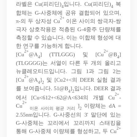
라벨은 Cu(피리딘)
입니다. Cu(피리딘)
복
4
4
합체는 G-사중체에 공유 결합되어 있으며,
2+
π-의 두 상자성 Cu
이온 사이의 쌍극자-쌍
극자 상호작용은 적층된 G-4중주 단량체를
측정할 수 있습니다. 이는 이합체 형성에 대
한 연구를 가능하게 합니다.
2+
2+
[Cu
@A
] (TTLGGG) 및 [Cu
@B
]
4
4
(TLGGGG)는 서열이 다른 두 개의 올리고
뉴클레오티드입니다. 그림 1과 그림 2는
2+
[Cu
@A
]
및 [Cu
2+<의 DEER 실험 결과
4
2
를 보여줍니다. 51@B
]
입니다. DEER 결과
4
2
2+
에서 [Cu<612+<62@A<634의 개별 Cu
-
2+
Cu
]
이량체는 dA =
이온 사이의 평균 거리
2
2.55nm입니다. G-사중선의 3' 말단에 있는
G-사중체는 꼬리에서 꼬리까지 스태킹을
2+
통해 G-사중체 이량체를 형성하고, 두 Cu