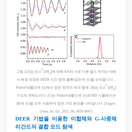
2+
그림 2(A)는 [Cu
@B
]에 대해 4개의 서로 다른 필드 위치(a~d)에
4
서 배경 보정된 DEER 시간 영역 플롯(검은색 선)을 보여줍니다. ,
2+
PeldorFit(빨간색 선)에서 얻은 최적의 핏과 함께. (B)는 [Cu
@B
]
4
구조의 개략도이다. (C)는 PeldorFit(빨간색 선)과 MD 시뮬레이션
(회색 선)을 모두 사용하여 얻은 거리 분포를 나타냅니다. (Angew.
Chem. Int. Ed., 2021, 60, 4939-4947)
DEER 기법을 이용한 이합체와 G-사중체
리간드의 결합 모드 탐색