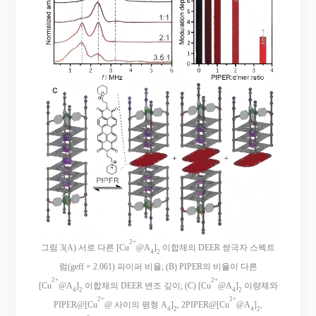
2+
그림 3(A) 서로 다른 [Cu
@A
]
이합체의 DEER 쌍극자 스펙트
4
2
럼(geff = 2.061) 파이퍼 비율; (B) PIPER의 비율이 다른
2+
2+
[Cu
@A
]
이합체의 DEER 변조 깊이; (C) [Cu
@A
]
이량체와
4
2
4
2
2+
2+
PIPER@[Cu
@ 사이의 평형 A
]
, 2PIPER@[Cu
@A
]
,
4
2
4
2