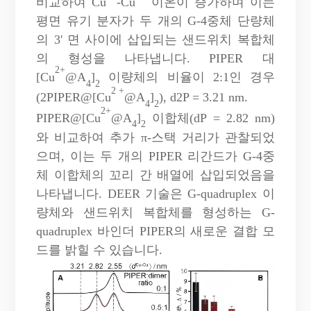
비교하여 Cu
-Cu
이온이 증가하며 이는
평면 유기 분자가 두 개의 G-4중체 단량체
의 3' 면 사이에 삽입되는 샌드위치 복합체
의 형성을 나타냅니다. PIPER 대
2+
[Cu
@A
]
이량체의 비율이 2:1인 경우
4
2
2 +
(2PIPER@[Cu
@A
]
), d2P = 3.21 nm.
4
2
2+
PIPER@[Cu
@A
]
이합체(dP = 2.82 nm)
4
2
와 비교하여 추가 π-스택 거리가 관찰되었
으며, 이는 두 개의 PIPER 리간드가 G-4중
체 이합체의 꼬리 간 배열에 삽입되었음을
나타냅니다. DEER 기술은 G-quadruplex 이
량체와 샌드위치 복합체를 형성하는 G-
quadruplex 바인더 PIPER의 새로운 결합 모
드를 밝힐 수 있습니다.