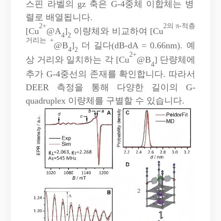
스핀 라벨의 gz 축은 G-4중체 이합체는 병
렬로 배열됩니다.
2+
2의 π-적층
[Cu
@A
]
이량체와 비교하여 [Cu
4
2
거리는 +
@B
]
더 길다(dB-dA = 0.66nm). 예
4
2
2+
상 거리와 일치하는 각 [Cu
@B
] 단량체에
4
추가 G-4중선의 존재를 확인합니다. 따라서
DEER 측정을 통해 다양한 길이의 G-
quadruplex 이량체를 구별할 수 있습니다.