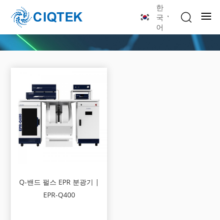
한
국
어
Q-밴드 펄스 EPR 분광기 |
EPR-Q400