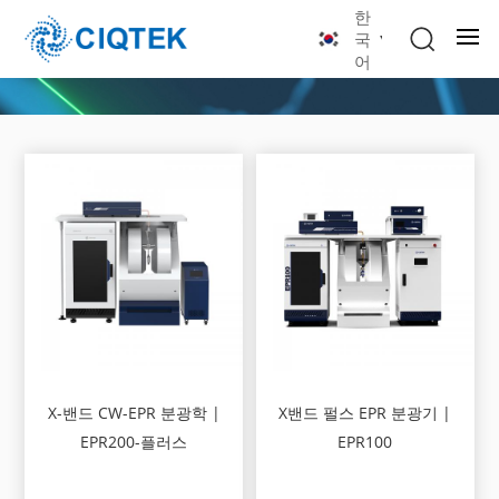
한
국
어
X-밴드 CW-EPR 분광학 |
X밴드 펄스 EPR 분광기 |
EPR200-플러스
EPR100