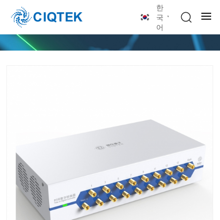
한
국
어